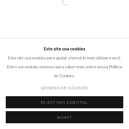
COPYRIGHT © 2026 CASSIA BOMENY
SITE PRODUZIDO POR ARTLOGIC
Este site usa cookies
Este site usa cookies para ajudar a torná-lo mais útil para você.
Entre em contato conosco para saber mais sobre nossa Política
de Cookies.
GERENCIAR COOKIES
REJECT NON ESSENTIAL
ACCEPT
PARTILHAR
ENQUIRE