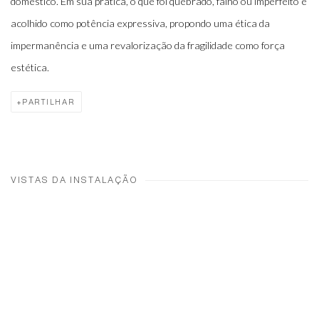
doméstico. Em sua prática, o que foi quebrado, falho ou imperfeito é
acolhido como potência expressiva, propondo uma ética da
impermanência e uma revalorização da fragilidade como força
estética.
PARTILHAR
VISTAS DA INSTALAÇÃO
Open a larger version of the following image in a popup: