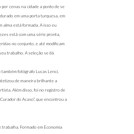
o por cenas na cidade a ponto de se
ndurado em uma porta turquesa, em
om alma está formada. A isso eu
 vezes está com uma série pronta,
ridas no conjunto, e até modificam
seu trabalho. A seleção se dá
o também fotógrafo Lucas Lenci,
ntetizou de maneira brilhante a
tista. Além disso, foi no registro de
“Curador do Acaso”, que encontrou a
e e trabalha. Formado em Economia