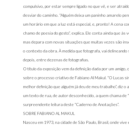
compulsivo, por estar sempre ligado no que vê, e ser atraíd
desviar do caminho. “Alguém deixa um paninho amarelo pe
um horário em que a luz está especial, e, pronto! A cena c
chamo de poesia do gesto”, explica. Ele conta ainda que às
mas depara com novas situações que muitas vezes são inse
o contexto da obra. À medida que fotografa, vai delineando 
depois, entre dezenas de fotografias.
O título da exposição vem da definição dada por um amigo, 
sobre o processo criativo de Fabiano Al Makul. “O Lucas si
melhor definição que alguém já deu de meu trabalho”, diz o ar
um texto de rua, de autor desconhecido, a quem chama de 
surpreendente leitura deste “Caderno de Anotações”.
SOBRE FABIANO AL MAKUL
Nasceu em 1973, na cidade de São Paulo, Brasil, onde viv