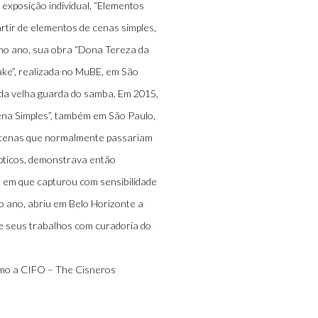
 exposição individual, “Elementos
rtir de elementos de cenas simples,
mo ano, sua obra “Dona Tereza da
ake”, realizada no MuBE, em São
 da velha guarda do samba. Em 2015,
Cena Simples”, também em São Paulo,
e cenas que normalmente passariam
ípticos, demonstrava então
s em que capturou com sensibilidade
o ano, abriu em Belo Horizonte a
de seus trabalhos com curadoria do
como a CIFO – The Cisneros