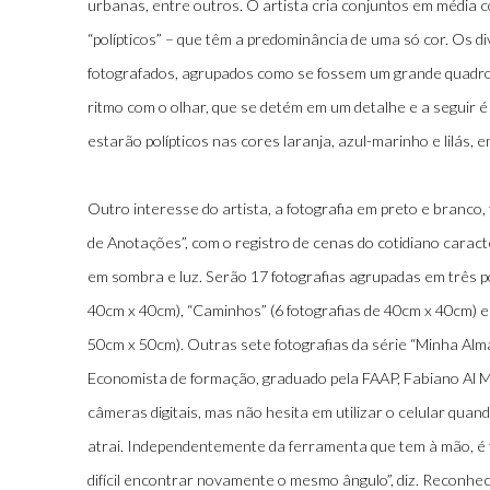
urbanas, entre outros. O artista cria conjuntos em média
“polípticos” – que têm a predominância de uma só cor. Os d
fotografados, agrupados como se fossem um grande quadro,
ritmo com o olhar, que se detém em um detalhe e a seguir é
estarão polípticos nas cores laranja, azul-marinho e lilás, 
Outro interesse do artista, a fotografia em preto e bran
de Anotações”, com o registro de cenas do cotidiano caracte
em sombra e luz. Serão 17 fotografias agrupadas em três polí
40cm x 40cm), “Caminhos” (6 fotografias de 40cm x 40cm) e 
50cm x 50cm). Outras sete fotografias da série “Minha Al
Economista de formação, graduado pela FAAP, Fabiano Al 
câmeras digitais, mas não hesita em utilizar o celular quand
atrai. Independentemente da ferramenta que tem à mão, é fi
difícil encontrar novamente o mesmo ângulo”, diz. Reconh