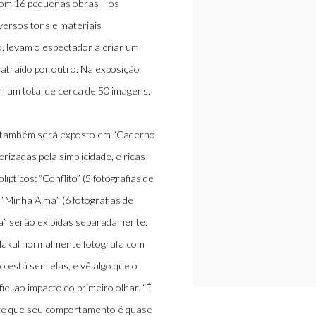
 com 16 pequenas obras – os
iversos tons e materiais
 levam o espectador a criar um
 atraído por outro. Na exposição
em um total de cerca de 50 imagens.
co, também será exposto em “Caderno
rizadas pela simplicidade, e ricas
pticos: “Conflito” (5 fotografias de
“Minha Alma” (6 fotografias de
ma” serão exibidas separadamente.
Makul normalmente fotografa com
o está sem elas, e vê algo que o
el ao impacto do primeiro olhar. “É
ece que seu comportamento é quase