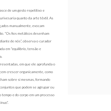
nasce de um gesto repetitivo e
rivesaria quanto da arte têxtil. As
rançados manualmente, evocam
ão. “Os fios metálicos desenham
diante de nós”, observa o curador
da em “equilíbrio, tensão e
a.
apresentadas, em que ele aprofunda o
recem crescer organicamente, como
echam sobre si mesmas, formando
 conjuntos que podem se agrupar ou
do tempo e do corpo em um processo
ínuo”.