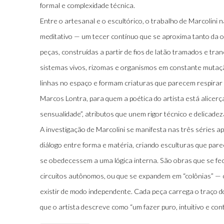
formal e complexidade técnica.
Entre o artesanal e o escultórico, o trabalho de Marcolini 
meditativo — um tecer contínuo que se aproxima tanto da ou
peças, construídas a partir de fios de latão tramados e t
sistemas vivos, rizomas e organismos em constante mutaç
linhas no espaço e formam criaturas que parecem respirar 
Marcos Lontra, para quem a poética do artista está alicerça
sensualidade”, atributos que unem rigor técnico e delicadez
A investigação de Marcolini se manifesta nas três séries 
diálogo entre forma e matéria, criando esculturas que pa
se obedecessem a uma lógica interna. São obras que se f
circuitos autônomos, ou que se expandem em “colônias” —
existir de modo independente. Cada peça carrega o traço 
que o artista descreve como “um fazer puro, intuitivo e cont