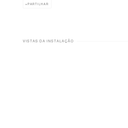
PARTILHAR
VISTAS DA INSTALAÇÃO
Open a larger version of th